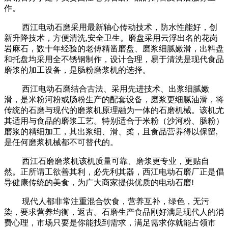
作。
西江电动石磨采用最新轴心传动技术，防水性能好，创
新升降技术，方便清洗
,
安全卫生。磨盘采用云浮出名的花岗
岩麻石，数十年经验的老傅精凿磨盘、磨浆细腻嫩滑，出料盘
和托盘均采用全不锈钢制作，设计合理，易于清洗是现代食品
磨浆的加工设备，是肠粉磨浆机的选择。
西江电动石磨结合古法、采用先进技术、出浆细腻嫩
滑，是米粉河粉或肠粉生产的配套设备，磨浆更细腻油滑，将
传统的石磨与现代的磨浆机原理融为一体的石磨机械。该机尤
其适用与食品的磨浆工艺。特别适合于米粉（沙河粉、肠粉）
磨浆的精细加工，其出浆细、滑、柔，且食品营养得以保留
,
是任何磨浆机械都不可替代的。
西江石磨磨浆机该机质量可靠、磨浆更专业，更贴自
然。正所谓工欲善其利，必先利其器，西江电动石磨厂正是倡
导健康传统的美食，为广大商家提供优质的电动石磨
!
现代人都非常注重混合饮食，营养互补，绿色，无污
染，要求营养均衡，返古。石磨生产食品刚好满足现代人的消
费心理，市场只要是你能找到需求，满足需求你就能占领市