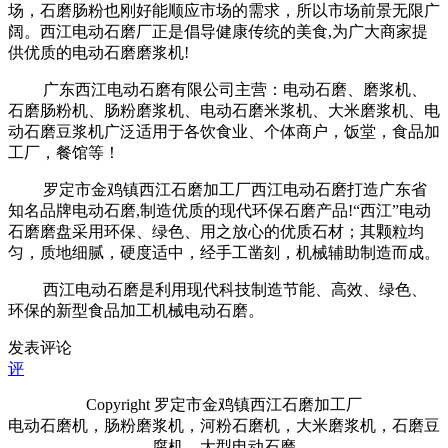
场，石磨肠粉也刚好能顺应市场的需求，所以市场前景无限广
阔。西江电动石磨厂正是倡导健康传统的美食
,
为广大商家提
供优质的电动石磨磨浆机
!
广东西江电动石磨有限公司主营：电动石磨、磨浆机、
石磨肠粉机、肠粉磨浆机、电动石磨米浆机、大米磨浆机、电
动石磨豆浆机广泛适用于各饮食业、个体商户，饭堂，食品加
工厂，餐馆等！
罗定市金鸡镇西江石磨加工厂西江电动石磨打造广东省
知名品牌电动石磨
,
制造优质的现代环保石磨产品
!
“西江”电动
石磨磨盘采用环保、绿色、用之放心的优质石材；其颗粒均
匀，质地细腻，硬度适中，经手工凿刻，机械辅助制造而成。
西江电动石磨是利用现代科技制造节能、高效、绿色、
环保的新型食品加工机械电动石磨。
发表评论
评
Copyright 罗定市金鸡镇西江石磨加工厂
电动石磨机，肠粉磨浆机，河粉石磨机，大米磨浆机，石磨豆
腐机，大型电动石磨