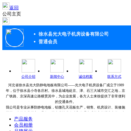
返回
公司主页
徐水县光大电子机房设备有限公司
普通会员
公司介绍
新闻中心
诚信档案
联系方式
河北省徐水县光大防静电地板有限公司
------
光大电子机房设备厂成立于
1989
年，位于徐水县小寺各庄村。徐水县城地处京、津、石三大城市交汇之地，京
广铁路、京深高速公路横贯其中，为企业发展，各方人士来徐提供了非常便利
的交通条件。
我公司是专业从事防静电地板，铝微孔天花板生产，销售、机房设计、装修施
工于一体的专业厂家。具备一批专业技术人才和管理素质较高的经济实体。本
单位生产的抗静电活动地板经国家指定部门的鉴定，质量达到国内先进水平，
产品服务
组装方便，高度可自由调整，有很好的互换性，灵活性，机房配套产品首选。
会员相册
自成立以来，公司始终秉承质量第一，以价取胜的竞争理念。多年来光大