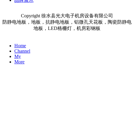
品牌展示
电子机房设备有限公司以其硬朗产品质量，良好的商业信誉，严格的企业管
理，迅速发展着。本公司多年来生产的抗静电活动地板系列产品，以质优价廉
Copyright 徐水县光大电子机房设备有限公司
畅销全国。新近发明的创新产品已获国家专利的
“
天兴牌
”
瓷砖钢地板更受广大
客户欢迎。以其优良的品质：抗静电、防火、防水、无辐射等优点，在国际、
防静电地板，地板，抗静电地板，铝微孔天花板，陶瓷防静电
国内市场上非常畅销，在航天、航空、邮电通讯、科研院校、金融军事、广播
地板，LED格栅灯，机房彩钢板
电视台等部门深受欢迎。
本公司生产的系列抗静电活动地板，铝微孔天花板无论是抗静电地板的材
料供应还是计算机机房的安装，均无因质量问题引起矛盾和纠纷，质量合格率
Home
达成
100%
。经电子工业部、信息产业部防静电产品质量监督检验中心检测均获
Channel
一流产品。均达到国家
GB6650-86
标准。
My
More