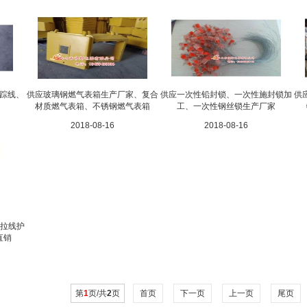
踪线、
供应玻璃钢燃气表箱生产厂家、复合
供应一次性铅封锁、一次性施封锁加
供
材质燃气表箱、不锈钢燃气表箱
工、一次性钢丝锁生产厂家
2018-08-16
2018-08-16
斜拉线护
直销
第
1
页/共
2
页
首页
下一页
上一页
尾页