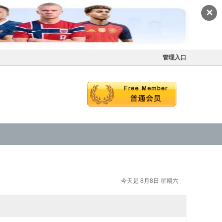
✕
管理入口
今天是 8月8日 星期六