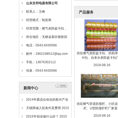
山东京邦电器有限公司
联系人：王峰
产品服务
经营模式：制造商
经营范围：燃气表防盗卡扣，
地面走向牌，标识标牌，警示
所在地区：无棣县新区棣新四
桩，燃气管道防撞栏，管道防
路以西恒丰国际小区沿街楼
电话：0543-6430566
供应燃气表防盗卡扣、供热球
爬刺，警示牌，警示带，示踪
邮件：2902198512@qq.com
卡扣、自来水表防盗卡扣
线，燃气表箱，一次性铅封
手机：13676302112
2018-08-16
锁，公路护栏围栏，拉线护
传真：0543-6430566
套，驱鸟器，电力表箱锁
新闻中心
2014年最适合创业的新兴产业
供应燃气管道防撞栏、小区设
天猫商城入驻条件及费用 2015
栏、U型防撞护栏厂家直
2018-08-16
天猫年费返还标准
2015年创业做什么好？ 2015