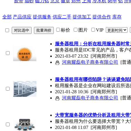
胶带
脂砂
磁力钻
北京
徽章
郑州
上海
冷水机
岗亭
铝
济
全部
产品供应
提供服务
供应二手
提供加工
提供合作
库存
标价
图片
VIP
服务器租用：分析在租用服务器时常
服务器租用是IDC常见的产品，客
2021-03-07 23:32
[河南郑州市]
河南耀磊电子商务有限公司
[普
服务器租用有哪些陷阱？谈谈避免陷
租用服务器是企业在网站建设后所选
2021-01-28 10:36
[河南郑州市]
河南耀磊电子商务有限公司
[普
大带宽服务器的优势分析及租用大带
服务器租用为什么要选择大带宽？大
2021-01-08 11:07
[河南郑州市]