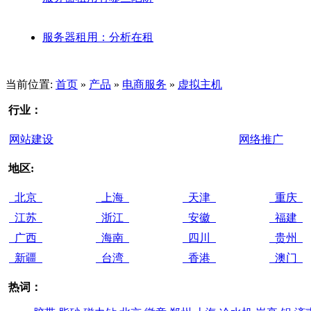
服务器租用：分析在租
当前位置:
首页
»
产品
»
电商服务
»
虚拟主机
行业：
网站建设
网络推广
地区:
北京
上海
天津
重庆
江苏
浙江
安徽
福建
广西
海南
四川
贵州
新疆
台湾
香港
澳门
热词：