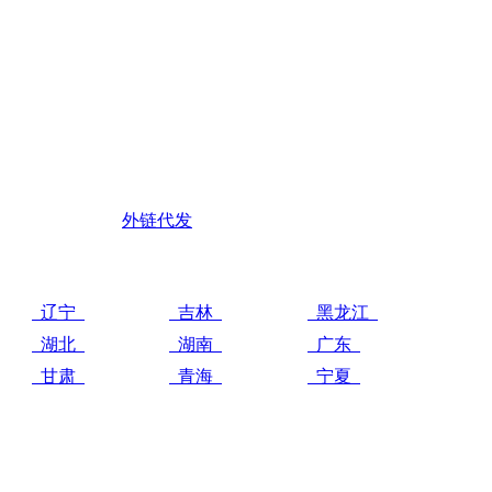
外链代发
辽宁
吉林
黑龙江
湖北
湖南
广东
甘肃
青海
宁夏