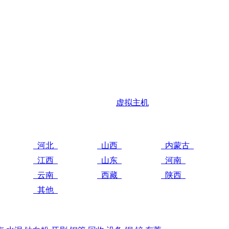
虚拟主机
河北
山西
内蒙古
江西
山东
河南
云南
西藏
陕西
其他