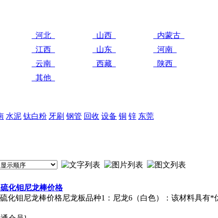
河北
山西
内蒙古
江西
山东
河南
云南
西藏
陕西
其他
南
水泥
钛白粉
牙刷
钢管
回收
设备
铜
锌
东莞
二硫化钼尼龙棒价格
二硫化钼尼龙棒价格尼龙板品种1：尼龙6（白色）：该材料具有