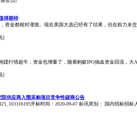
普通会员]
值得期待
动，资金都相对谨慎。现在美国大选已经有了结果，但在权力未
员]
，抱团行情超牛，资金也增量了，随着蚂蚁IPO抽血资金回流，
员]
究院供应商入围采购项目竞争性磋商公告
0825_103316195开标时间：2020-09-07 标讯类别： 国