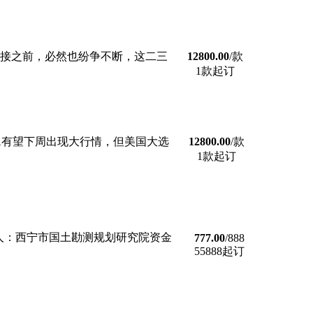
交接之前，必然也纷争不断，这二三
12800.00
/款
1款起订
大A有望下周出现大行情，但美国大选
12800.00
/款
1款起订
内招标招标人：西宁市国土勘测规划研究院资金
777.00
/888
55888起订