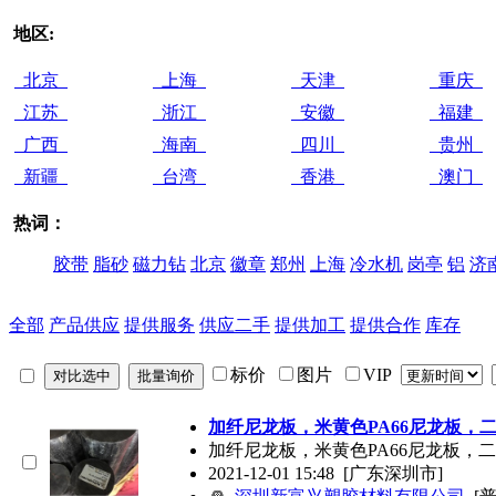
地区:
北京
上海
天津
重庆
江苏
浙江
安徽
福建
广西
海南
四川
贵州
新疆
台湾
香港
澳门
热词：
胶带
脂砂
磁力钻
北京
徽章
郑州
上海
冷水机
岗亭
铝
济
全部
产品供应
提供服务
供应二手
提供加工
提供合作
库存
标价
图片
VIP
加纤尼龙板，米黄色PA66尼龙板，
加纤尼龙板，米黄色PA66尼龙板，
2021-12-01 15:48
[广东深圳市]