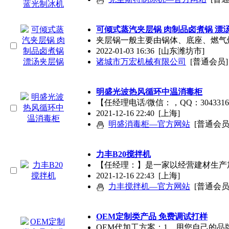
可倾式蒸汽夹层锅 肉制品卤煮锅 漂
夹层锅一般主要由锅体、底座、燃气
2022-01-03 16:36
[山东潍坊市]
诸城市万宏机械有限公司
[普通会员]
明盛光波热风循环中温消毒柜
【任经理电话/微信：，QQ：304
2021-12-16 22:40
[上海]
明盛消毒柜—官方网站
[普通会员
力丰B20搅拌机
【任经理：】是一家以经营建材生产
2021-12-16 22:43
[上海]
力丰搅拌机—官方网站
[普通会员
OEM定制类产品 免费调试打样
OEM代加工方案：1、用您自己的