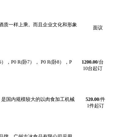
酒质一样上乘。而且企业文化和形象
面议
，P0 R(卧7）， P0 R(卧8），P
1200.00
/台
10台起订
发区，是国内规模较大的以肉食加工机械
520.00
/件
1件起订
名品牌，广州吉冰食品有限公司采用