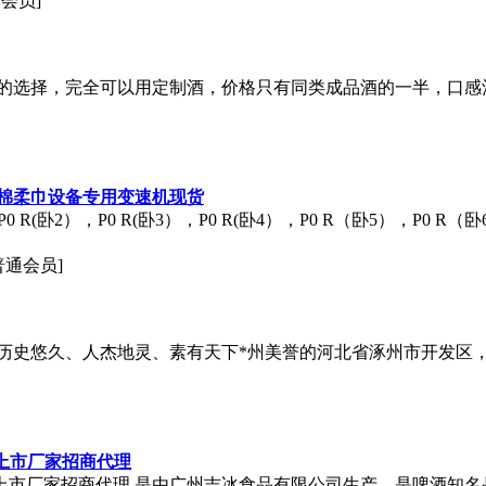
通会员]
的选择，完全可以用定制酒，价格只有同类成品酒的一半，口感
器棉柔巾设备专用变速机现货
(卧2），P0 R(卧3），P0 R(卧4），P0 R（卧5），P0 R（卧6）
普通会员]
2】坐落于历史悠久、人杰地灵、素有天下*州美誉的河北省涿州市开
新上市厂家招商代理
全新上市厂家招商代理 是由广州吉冰食品有限公司生产，是啤酒知