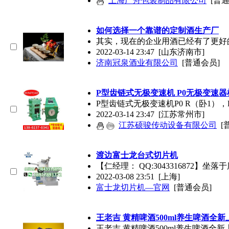
上海广舟包装制品有限公司
[普
如何选择一个靠谱的定制酒生产厂
其实，现在的企业用酒已经有了更好
2022-03-14 23:47
[山东济南市]
济南冠泉酒业有限公司
[普通会员]
P型齿链式无极变速机 P0无极变速
P型齿链式无极变速机P0 R（卧1），P0 R
2022-03-14 23:47
[江苏常州市]
江苏硕骏传动设备有限公司
[
渡边富士龙台式切片机
【仁经理： QQ:304331687
2022-03-08 23:51
[上海]
富士龙切片机—官网
[普通会员]
王老吉 黄精啤酒500ml养生啤酒全
王老吉 黄精啤酒500ml养生啤酒