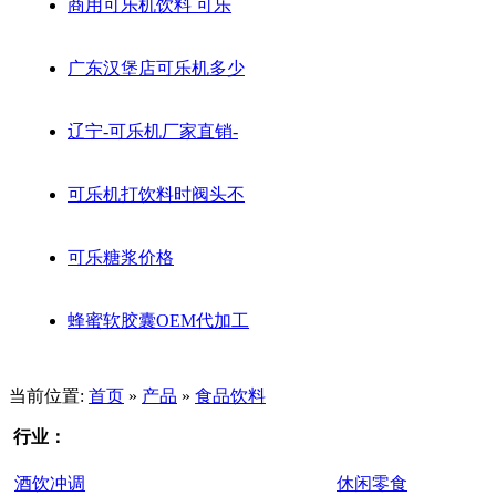
商用可乐机饮料 可乐
广东汉堡店可乐机多少
辽宁-可乐机厂家直销-
可乐机打饮料时阀头不
可乐糖浆价格
蜂蜜软胶囊OEM代加工
当前位置:
首页
»
产品
»
食品饮料
行业：
酒饮冲调
休闲零食