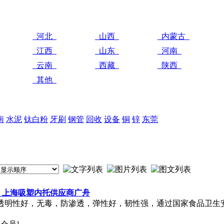
河北
山西
内蒙古
江西
山东
河南
云南
西藏
陕西
其他
南
水泥
钛白粉
牙刷
钢管
回收
设备
铜
锌
东莞
盒 上海吸塑内托供应商广舟
，透明性好，无毒，防渗透，弹性好，韧性强，通过国家食品卫生