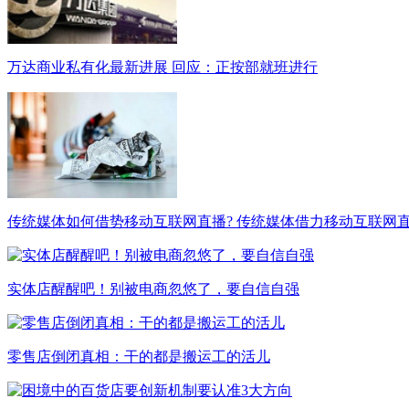
万达商业私有化最新进展 回应：正按部就班进行
传统媒体如何借势移动互联网直播? 传统媒体借力移动互联网
实体店醒醒吧！别被电商忽悠了，要自信自强
零售店倒闭真相：干的都是搬运工的活儿