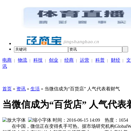
电商
物流
科技
创业
经商
运营
科普
财经
文
|
|
|
|
|
|
|
|
讯
首页
»
资讯
»
生活
» 当微信成为“百货店” 人气代表着财气
当微信成为“百货店” 人气代表
时间：2016-06-15 14:09 热度：
1654
在中国，微信正在变得炙手可热。据市场研究机构GlobalWe