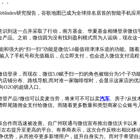
。。。
bIndex研究报告，谷歌地图已成为全球排名居首的智能手机应用
识到这一点并采取了行动，南方基金、华夏基金相继登录微信平
金产品。之前，微信因为没有找到盈利模式而为人诟病，现在这
和强大的“扫一扫”功能是微信5.0最值得津津乐道的功能。随
，输入了手机号和充值额后，点立即支付，也会进入微信支付流
登录，而现在，微信5.0赋予扫一扫的角色被细分为5个子功
的店铺分布、路线导航;而对准一家咖啡馆时，会显示这家店的优
向O2O的超级入口。
管产品?微信可以卖麦当劳，将来可不可以卖
汽车
、房子?从技
费即尾随佣金支付给微信。而随着更多数量和类型商家公众账号入
作而迅速被改善。自广州联通与微信宣布推出微信沃卡以来，三
0万左右提升至更高的平台。有券商表示，这次合作反映出相比移
竞争优势，从而抢夺更多新增用户，提升自身实力。而对于希望