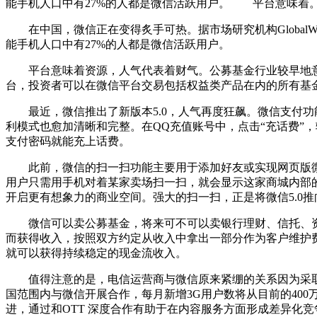
能手机人口中有27%的人都是微信活跃用户。 平台意味着
在中国，微信正在变得炙手可热。据市场研究机构GlobalWe
能手机人口中有27%的人都是微信活跃用户。
平台意味着资源，人气代表着财气。公募基金行业较早地意
台，投资者可以在微信平台交易包括权益类产品在内的所有基
最近，微信推出了新版本5.0，人气再度狂飙。微信支付功能
利模式也愈加清晰和完整。在QQ充值账号中，点击“充话费”
支付密码就能充上话费。
此前，微信的扫一扫功能主要用于添加好友或实现网页版微信
用户只需用手机对着某家卖场扫一扫，就会显示这家商城内部
开启更有想象力的商业空间。强大的扫一扫，正是将微信5.0推
微信可以卖公募基金，将来可不可以卖银行理财、信托、资
而获得收入，按照双方约定从收入中拿出一部分作为客户维护
就可以获得持续稳定的现金流收入。
值得注意的是，电信运营商与微信原来紧绷的关系因为采取合
国范围内与微信开展合作，每月新增3G用户数将从目前的40
进，通过和OTT 深度合作有助于在内容服务方面形成差异化