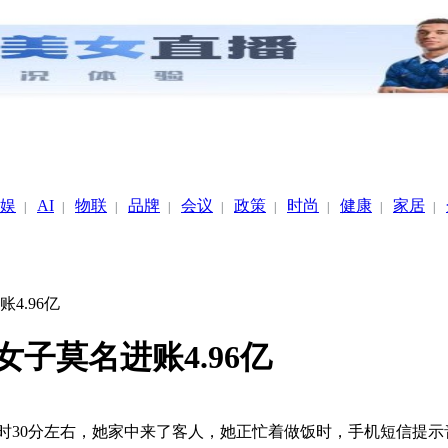
娱
AI
物联
品牌
会议
政策
时尚
健康
家居
|
|
|
|
|
|
|
|
|
4.96亿
子莫名进账4.96亿
午11时30分左右，她家中来了客人，她正忙着做饭时，手机短信提