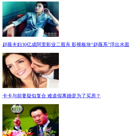
赵薇夫妇30亿成阿里影业二股东 影视板块“赵薇系”浮出水面
卡卡与前妻疑似复合 难道假离婚是为了买房？