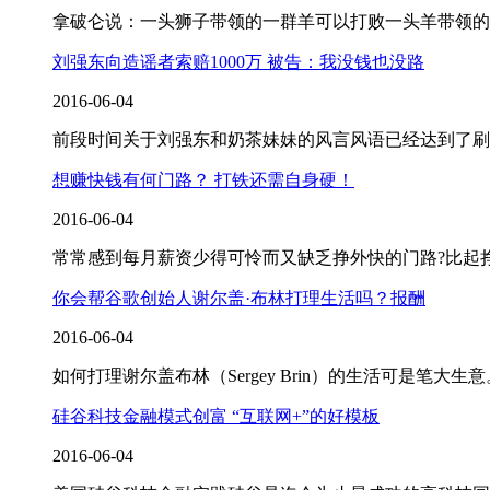
拿破仑说：一头狮子带领的一群羊可以打败一头羊带领的
刘强东向造谣者索赔1000万 被告：我没钱也没路
2016-06-04
前段时间关于刘强东和奶茶妹妹的风言风语已经达到了刷
想赚快钱有何门路？ 打铁还需自身硬！
2016-06-04
常常感到每月薪资少得可怜而又缺乏挣外快的门路?比起
你会帮谷歌创始人谢尔盖·布林打理生活吗？报酬
2016-06-04
如何打理谢尔盖布林（Sergey Brin）的生活可是笔大生
硅谷科技金融模式创富 “互联网+”的好模板
2016-06-04