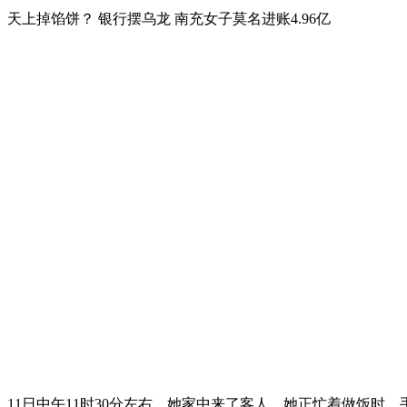
天上掉馅饼？ 银行摆乌龙 南充女子莫名进账4.96亿
11日中午11时30分左右，她家中来了客人，她正忙着做饭