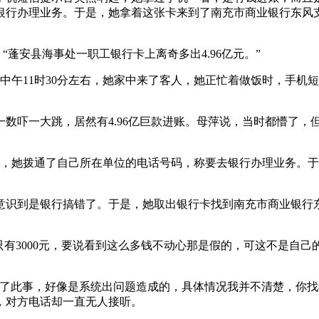
行办理业务。于是，她拿着这张卡来到了南充市商业银行东风支行
，“蓬安县海事处一职工银行卡上离奇多出4.96亿元。”
1日中午11时30分左右，她家中来了客人，她正忙着做饭时，手
数吓一大跳，居然有4.96亿巨款进账。母萍说，当时都懵了，
后，她拨通了自己所在单位的电话号码，称要去银行办理业务。
意识到是银行搞错了。于是，她取出银行卡找到南充市商业银行
只有3000元，要说看到这么多钱不动心那是假的，可这不是自己
说了此事，好像是系统出问题造成的，具体情况我并不清楚，你找
时，对方电话却一直无人接听。