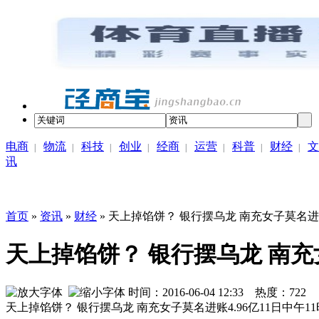
电商
物流
科技
创业
经商
运营
科普
财经
文
|
|
|
|
|
|
|
|
讯
首页
»
资讯
»
财经
» 天上掉馅饼？ 银行摆乌龙 南充女子莫名进账
天上掉馅饼？ 银行摆乌龙 南充女
时间：2016-06-04 12:33 热度：
722
天上掉馅饼？ 银行摆乌龙 南充女子莫名进账4.96亿11日中