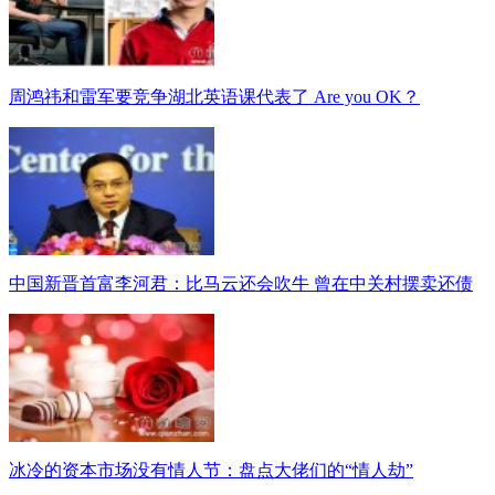
周鸿祎和雷军要竞争湖北英语课代表了 Are you OK？
中国新晋首富李河君：比马云还会吹牛 曾在中关村摆卖还债
冰冷的资本市场没有情人节：盘点大佬们的“情人劫”