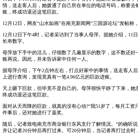
情，送走客人后，她拨通了自己所在单位的电话号码，称要去银
账，终成功退还这笔巨款。
12月12日，网友“山水如画”在南充新闻网“三国源论坛”发帖称
12月12日下午4时，记者采访到了当事人母萍。据她介绍，1
长串数字。
母萍放下手中的活儿，仔细数了几遍显示的数字，这不数还好一
账再说。因此，并未告诉家中任何一人。
据母萍介绍，下午2点钟左右，打点好家中的事情，送走客人
上进行查询，发现竟真有一笔4.96亿元的巨款进账。
天上砸下巨款，但毕竟不是自己的。母萍很快平静了下来，她
终成功退还这笔巨款。
面对从天而降的巨款，就真的没有心动?“我51岁了，每月工资
件事后，还对她进行了嘉奖。
随后，记者致电南充市商业银行东风支行了解情况。“的确听
并让记者20分钟后再打过来。可20分钟后，当记者再打过去