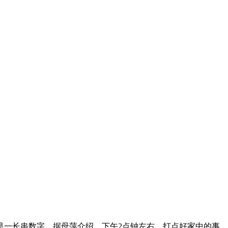
且是一长串数字。据母萍介绍，下午2点钟左右，打点好家中的事