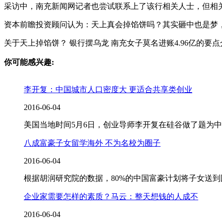
采访中，南充新闻网记者也尝试联系上了该行相关人士，但相
资本前瞻投资顾问认为：天上真会掉馅饼吗？其实砸中也是梦
关于天上掉馅饼？ 银行摆乌龙 南充女子莫名进账4.96亿的要点介
你可能感兴趣:
李开复：中国城市人口密度大 更适合共享类创业
2016-06-04
美国当地时间5月6日，创业导师李开复在硅谷做了题为
八成富豪子女留学海外 不为名校为圈子
2016-06-04
根据胡润研究院的数据，80%的中国富豪计划将子女送
企业家需要怎样的素质？马云：整天想钱的人成不
2016-06-04